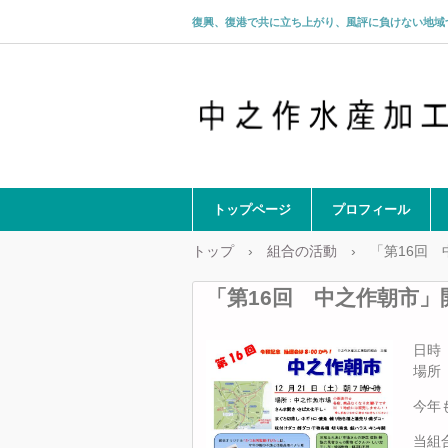
復興、復港で共に立ち上がり、風評に負けない地域
トップページ
プロフィール
トップ
›
組合の活動
›
「第16回
「第16回 中之作朝市
日時
場所
今年
当組