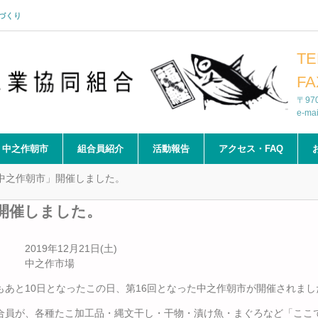
づくり
TE
FA
〒97
e-ma
中之作朝市
組合員紹介
活動報告
アクセス・FAQ
 中之作朝市」開催しました。
」開催しました。
 2019年12月21日(土)
 中之作市場
もあと10日となったこの日、第16回となった中之作朝市が開催されまし
合員が、各種たこ加工品・縄文干し・干物・漬け魚・まぐろなど「ここ