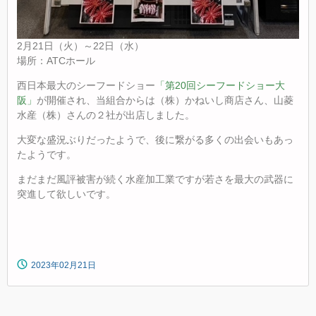
2月21日（火）～22日（水）
場所：ATCホール
西日本最大のシーフードショー
「第20回シーフードショー大
阪」
が開催され、当組合からは（株）かねいし商店さん、山菱
水産（株）さんの２社が出店しました。
大変な盛況ぶりだったようで、後に繋がる多くの出会いもあっ
たようです。
まだまだ風評被害が続く水産加工業ですが若さを最大の武器に
突進して欲しいです。
2023年02月21日